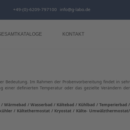
+49-(0)-6209-797100
info@g-labo.de
GESAMTKATALOGE
KONTAKT
oßer Bedeutung. Im Rahmen der Probenvorbereitung findet in sehr
ung einer definierten Temperatur oder das gezielte Verändern der
 / Wärmebad / Wasserbad / Kältebad / Kühlbad / Temperierbad 
hler / Kältethermostat / Kryostat / Kälte- Umwälzthermostat/