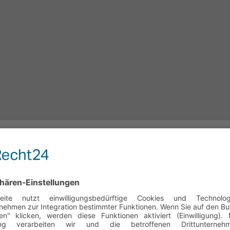
ermostate Modelle TC16, TC
C40
und
TC58
eingesetzt. Die Bäder bieten eine Auswahl an
versc
ndungen wie Kupferkorrosionstest, Alterungstest, Temperaturs
ung von Rohöl durch Filtration, Probenkonditionierung und viele
hlbäder ermöglichen eine
stabile Arbeitstemperatur
mit einer
Gena
aumtemperatur können durch die eingebaute Kühlspule und
Ans