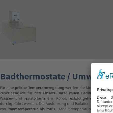
Badthermostate / Umwälzth
Für eine
präzise Temperaturregelung
werden die Modelle
TC16
,
T
Zuverlässigkeit für den
Einsatz unter rauen Bedingungen.
Anwe
Wasser- und Feststoffanteils in Rohöl, Feststoffgehaltsbestimm
durchgeführt werden. Die Ausführung und Isolation der Edelsta
von
Raumtemperatur bis 250°C
. Arbeitstemperaturen unter R