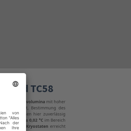
40 und TC58
hiedenen Badvolumina
mit hoher
tabilitätstest, Bestimmung des
 weitere können hier zuverlässig
uigkeit von ± 0,02 °C
im Bereich
chluss eines Kryostaten
erreicht