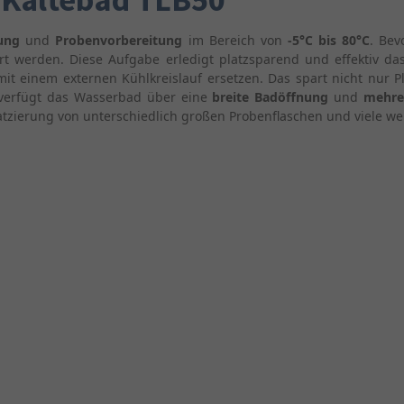
rung
und
Probenvorbereitung
im Bereich von
-5°C bis 80°C
. Bev
rt werden. Diese Aufgabe erledigt platzsparend und effektiv d
t einem externen Kühlkreislauf ersetzen. Das spart nicht nur P
verfügt das Wasserbad über eine
breite Badöffnung
und
mehre
 Platzierung von unterschiedlich großen Probenflaschen und viele we