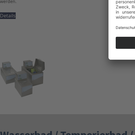
werden.
Details
Wasserbad / Temperierbad /