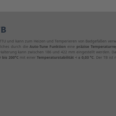
TB
TTU und kann zum Heizen und Temperieren von Badgefäßen verwe
elches durch die
Auto-Tune Funktion
eine
präzise Temperaturr
 Halterung kann zwischen 186 und 422 mm eingestellt werden. Da
 bis 200°C
mit einer
Temperaturstabilität < ± 0,03 °C
. Der TB ist