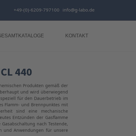
+49-(0)-6209-797100
info@g-labo.de
GESAMTKATALOGE
KONTAKT
NCL 440
chemischen Produkten gemäß der
 überhaupt und wird überwiegend
peziell für den Dauerbetrieb im
des Flamm- und Brennpunktes mit
erheit sind eine mechanische
neutes Entzünden der Gasflamme
he Gasabschaltung nach Testende,
nen und Anwendungen für unsere