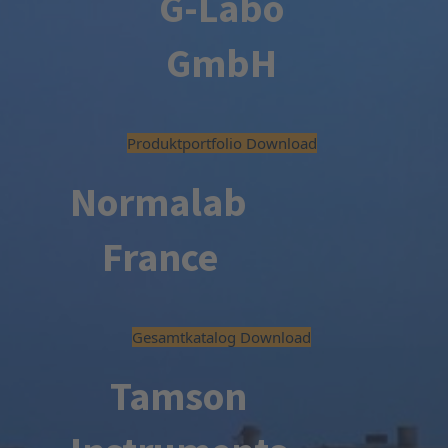
G-Labo
GmbH
Produktportfolio Download
Normalab
France
Gesamtkatalog Download
Tamson