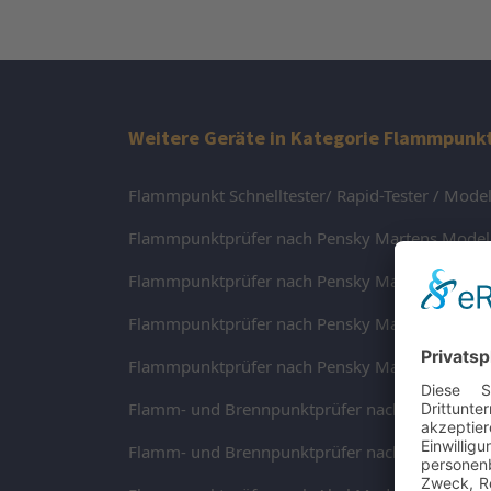
Weitere Geräte in Kategorie Flammpunk
Flammpunkt Schnelltester/ Rapid-Tester / Mode
Flammpunktprüfer nach Pensky Martens Mode
Flammpunktprüfer nach Pensky Martens Model
Flammpunktprüfer nach Pensky Martens Mode
Flammpunktprüfer nach Pensky Martens Mode
Flamm- und Brennpunktprüfer nach Cleveland 
Flamm- und Brennpunktprüfer nach Cleveland 