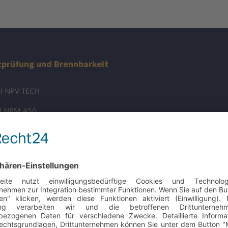
tprüfung und Brennbarkeit
ll NPV TECH
ll NPM 450
l NPM TECH 2
ll NPM TECH
ll NPM 131
Modell NCL 440
Modell NCL 120