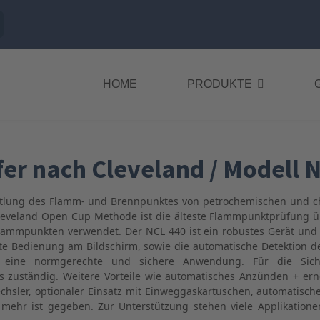
HOME
PRODUKTE
r nach Cleveland / Modell 
ittlung des Flamm- und Brennpunktes von petrochemischen und 
Cleveland Open Cup Methode ist die älteste Flammpunktprüfung
ammpunkten verwendet. Der NCL 440 ist ein robustes Gerät und s
te Bedienung am Bildschirm, sowie die automatische Detektion 
ür eine normgerechte und sichere Anwendung. Für die Sich
 zuständig. Weitere Vorteile wie automatisches Anzünden + er
echsler, optionaler Einsatz mit Einweggaskartuschen, automatisc
 mehr ist gegeben. Zur Unterstützung stehen viele Applikatio