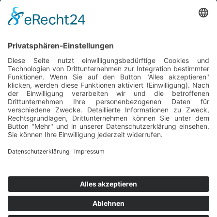
France
Gesamtkatalog Download
Tamson
Instruments
Gesamtkatalog Download
© G-Labo GmbH
Cookie-Einstellungen