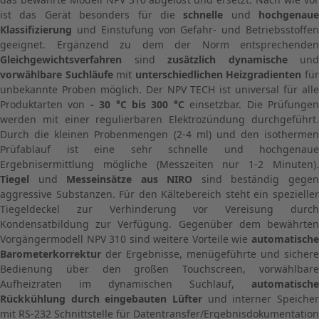
ist das Gerät besonders für die
schnelle
und
hochgenaue
Klassifizierung
und Einstufung von Gefahr- und Betriebsstoffe
geeignet. Ergänzend zu dem der Norm entsprechenden
Gleichgewichtsverfahren
sind
zusätzlich dynamische
und
vorwählbare Suchläufe
mit
unterschiedlichen Heizgradienten
fü
unbekannte Proben möglich. Der NPV TECH ist universal für alle
Produktarten von
- 30 °C bis 300 °C
einsetzbar. Die Prüfunge
werden mit einer regulierbaren Elektrozündung durchgeführt.
Durch die kleinen Probenmengen (2-4 ml) und den isothermen
Prüfablauf ist eine sehr schnelle und hochgenaue
Ergebnisermittlung mögliche (Messzeiten nur 1-2 Minuten).
Tiegel
und
Messeinsätze aus NIRO
sind beständig gege
aggressive Substanzen. Für den Kältebereich steht ein spezieller
Tiegeldeckel zur Verhinderung vor Vereisung durch
Kondensatbildung zur Verfügung. Gegenüber dem bewährten
Vorgängermodell NPV 310 sind weitere Vorteile wie
automatische
Barometerkorrektur
der Ergebnisse, menügeführte und sichere
Bedienung über den großen Touchscreen, vorwählbare
Aufheizraten im dynamischen Suchlauf,
automatische
Rückkühlung durch eingebauten Lüfter
und interner Speicher
mit RS-232 Schnittstelle für Datentransfer/Ergebnisdokumentation