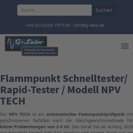
Suchen
Suchen
+49-(0)-6209-797100
info@g-labo.de
Flammpunkt Schnelltester/
Rapid-Tester / Modell NPV
TECH
Der
NPV TECH
ist ein
automatisches Flammpunktprüfgerät
mit
geschlossenen Gefäßen nach der Gleichgewichtsmethode für
kleine Probenmengen von 2-4 ml
. Das Gerät hat ab Anfang 202
das bewährte Modell NPV 310 abgelöst und ersetzt. Nach wie vor